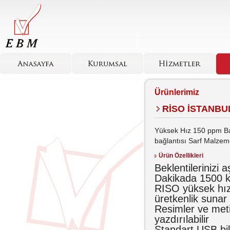
Ürünlerimiz
RİSO İSTANBUL
Yüksek Hız 150 ppm Ba
bağlantısı Sarf Malze
Ürün Özellikleri
Beklentilerinizi
Dakikada 1500 k
RISO yüksek hızı
üretkenlik sunar
Resimler ve metin
yazdırılabilir
Standart USB bil