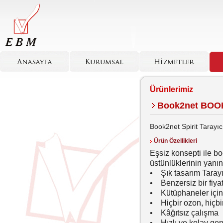
Ürünlerimiz
Book2net BO
Book2net Spirit Tarayı
Ürün Özellikleri
Eşsiz konsepti ile b
üstünlüklerinin yanı
• Şık tasarım Taray
• Benzersiz bir fiya
• Kütüphaneler için 
• Hiçbir ozon, hiçbir 
• Kâğıtsız çalışma
• Hızlı ve kolay gene