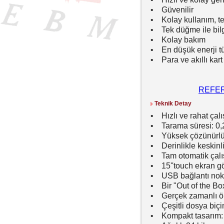
• Güvenilir
• Kolay kullanım, te
• Tek düğme ile bilg
• Kolay bakım
• En düşük enerji t
• Para ve akıllı kar
REFER
Teknik Detay
• Hızlı ve rahat çal
• Tarama süresi: 0,2
• Yüksek çözünürlü
• Derinlikle keskinli
• Tam otomatik çalı
• 15''touch ekran 
• USB bağlantı nok
• Bir "Out of the Bo
• Gerçek zamanlı ö
• Çeşitli dosya biçi
• Kompakt tasarım: